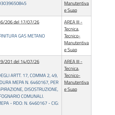
 03039650845
Manutentiva
e Suap
6/206 del 17/07/26
AREA III -
Tecnica,
FORNITURA GAS METANO
Tecnico-
Manutentiva
e Suap
9/201 del 14/07/26
AREA III -
Tecnica,
GLI ARTT. 17, COMMA 2, 49,
Tecnico-
CEDURA MEPA N. 6460167, PER
Manutentiva
PIRAZIONE, DISOSTRUZIONE,
e Suap
O FOGNARIO COMUNALI.
PA - RDO: N. 6460167 - CIG: