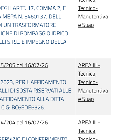
GLI ARTT. 17, COMMA 2, E
Tecnico-
TA MEPA N. 6460137, DELL
Manutentiva
 DI UN TRASFORMATORE
e Suap
ZIONE DI POMPAGGIO IDRICO
I S.R.L. E IMPEGNO DELLA
5/205 del 16/07/26
AREA III -
Tecnica,
6/2023, PER L AFFIDAMENTO
Tecnico-
ALLI DI SOSTA RISERVATI ALLE
Manutentiva
 AFFIDAMENTO ALLA DITTA
e Suap
 CIG: BC6EDE6326.
4/204 del 16/07/26
AREA III -
Tecnica,
SERVIZIO DI CONFERIMENTO
Tecnico-