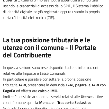
L'utente
(cittadino o impresa) potrà autenticarsi sul portale
usando le credenziali di accesso dello SPID, il Sistema Pubblico
di Identità digitale, se già registrato oppure usando la propria
carta d’identità elettronica (CIE).
La tua posizione tributaria e le
utenze con il comune - Il Portale
del Contribuente
In questa sezione sono rese disponibili tutte le informazioni
relative alle Imposte e tasse Comunali.
In particolare è possibile consultare la propria posizione
tributaria
TARI
, presentare la denuncia
TARI, pagare la TARI con
PagoPa
ed effettuare
calcolo IMU.
Inoltre è possibile accedere ai servizi relativi alle
Utenze
attive
con il Comune quali
la Mensa e il Trasporto Scolastico
(acquisto buoni con PagoPa, verifica consumi on line,