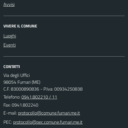
Avvisi
VIVERE IL COMUNE
Luoghi
Eventi
CONTATTI
Via degli Uffici
98054 Furnari (ME)
C.F. 83000890836 - P.Iva: 00934250838
Telefono:
0941.802210 / 11
Fax: 0941.802240
E-mail:
PEC: